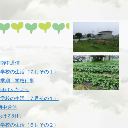
 南中通信
 学校の生活（７月その１）
１学期 学校行事
 ほけんだより
 学校の生活（
７
月その
１
）
南中通信
おける対応
 学校の生活（６月その２）