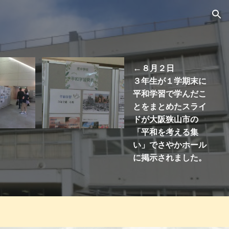
ion
←
８
月
２
日
３
年生
が１学期末に
平和学習で学んだこ
とを
まとめたスライ
ドが大阪狭山市の
「平和を考える集
い」でさやかホール
に掲示されました。