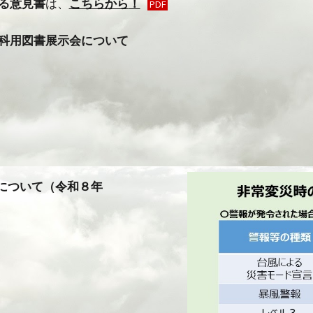
る意見書
は、
こちらから
！
PDF
科用図書展示会について
について（令和８年