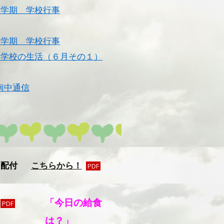
１学期 学校行事
１学期 学校行事
 学校の生活（
６
月その
１
）
南中通信
４配付
こちらから！
PDF
「今日の給食
PDF
は？」