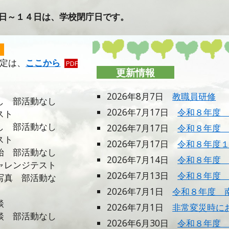
日～１４日は、学校閉庁日です。
】
予定は、
ここから
PDF
更新情報
2026年
8
月
7
日
教職員研修
部活動なし
2026年7月17日
令和８年度
スト
し 部活動なし
2026年7月1
7
日
令和８年度
スト
2026年
7
月
17
日
令和８年度
部活動なし
2026年
7
月14日
令和８年度
ャレンジテスト
2026年
7
月
13
日
令和８年度
 部活動な
2026年
7
月1日
令和８年度 
談
2026年7月1日
非常変災時に
談 部活動なし
2026年6月
30
日
令和８年度