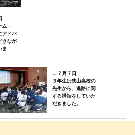
日
ーム」
にアドバ
だきなが
いま
←
７月７日
３年生は狭山高校の
先生から、進路に関
する講話をしていた
だきました。