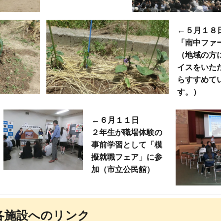
←
５月１８
「南中ファ
（地域の方
イスをいた
らすすめて
す。）
←
６月１１日
２年生が職場体験の
事前学習として「模
擬就職フェア」に参
加（市立公民館）
各施設へのリンク