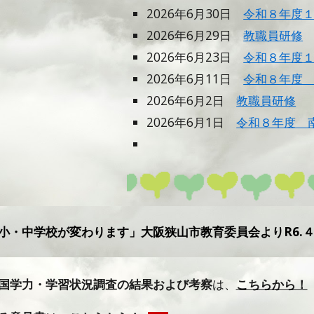
2026年6月
30
日
令和８年度
2026年6月2
9
日
教職員研修
2026年6月
23
日
令和８年度
2026年
6
月
11
日
令和８年度
2026年6月2日
教職員研修
2026年
6
月1日
令和８年度 
小・中学校が変わります」大阪狭山市教育委員会よりR6.
国学力・学習状況調査の結果および考察
は、
こちらから！