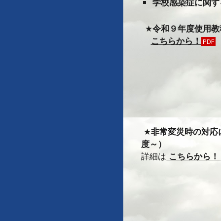
学校感染症に関す
★
令和９年度使用教
こちらから！
PDF
★
非常変災時の対応
度～）
詳細は
こちらから！