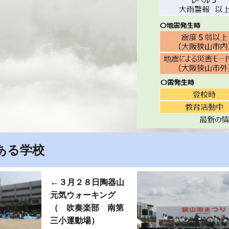
ある学校
←
３月２
８
日陶器山
元気ウォーキング
（ 吹奏楽部 南第
三小運動場）