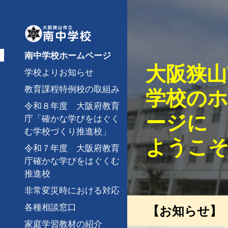
Sk
南中学校ホームページ
大阪狭山
学校よりお知らせ
教育課程特例校の取組み
学校の
令和８年度 大阪府教育
ージに
庁「確かな学びをはぐく
む学校づくり推進校」
ようこ
令和７年度 大阪府教育
庁確かな学びをはぐくむ
推進校
非常変災時における対応
各種相談窓口
【
お知らせ
家庭学習教材の紹介