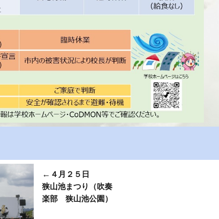
←
４月２５日
狭山池まつり（吹奏
楽部 狭山池公園）