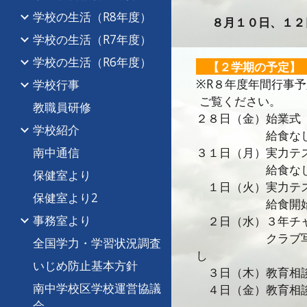
学校の生活（R8年度）
８月１０日、１２
学校の生活（R7年度）
学校の生活（R6年度）
【２学期の予定
※R８年度年間行事
学校行事
ご覧ください。
教職員研修
２８日（金）始業式
学校紹介
給食なし 
南中通信
３１日（月）実力テ
給食な
保健室より
１日（火）実力テ
保健室より2
給食開始 
事務室より
２日（水）３年チ
クラブ写真
全国学力・学習状況調査
し
いじめ防止基本方針
３日（木）教育相
南中学校区学校運営協議
４日（金）教育相
会