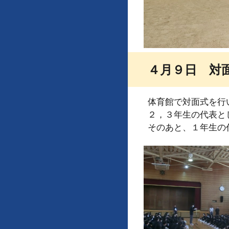
４月９日 対
体育館で対面式を行
２，３年生の代表と
そのあと、１年生の