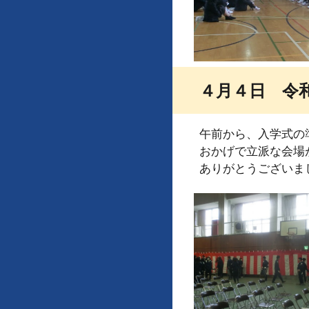
４月４日 令
午前から、入学式の
おかげで立派な会場
ありがとうございま