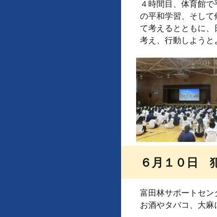
４時間目、体育館で
の平和学習、そして
て考えるとともに、
考え、行動しようと
６月１０日 
富田林サポートセン
お酒やタバコ、大麻