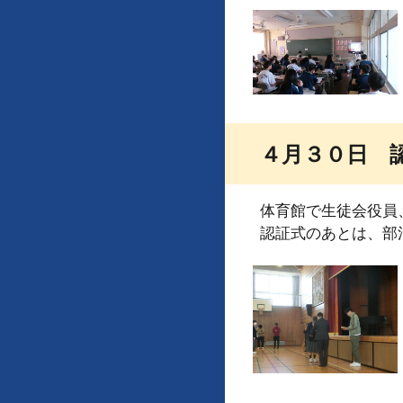
４月３０日 
体育館で生徒会役員
認証式のあとは、部