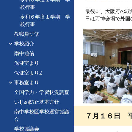
校行事
最後に、大阪府の取
令和６年度１学期 学
日は万博会場で外国
校行事
教職員研修
学校紹介
南中通信
保健室より
保健室より2
事務室より
全国学力・学習状況調査
いじめ防止基本方針
南中学校区学校運営協議
７月１６日 
会
学校協議会