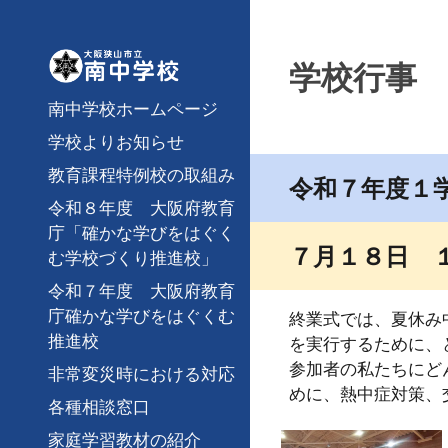
Sk
学校行事
南中学校ホームページ
学校よりお知らせ
教育課程特例校の取組み
令和
７
年度
１
令和８年度 大阪府教育
庁「確かな学びをはぐく
７
月
１８
日
む学校づくり推進校」
令和７年度 大阪府教育
庁確かな学びをはぐくむ
終業式では、夏休み
推進校
を実行するために、
参加者の私たちにど
非常変災時における対応
めに、熱中症対策、
各種相談窓口
家庭学習教材の紹介