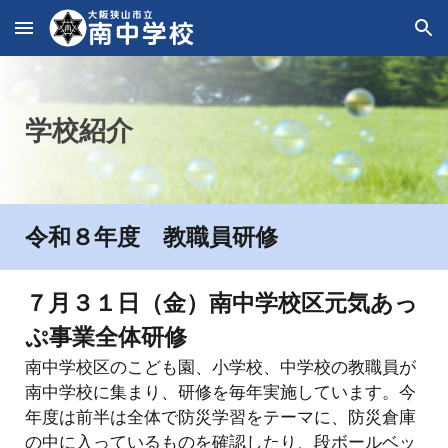
Skip to main content
Skip to navigation
学校紹介
令和８年度 教職員研修
７
月
３１
日（
金
）
南中学校区元気あっ
ぷ事業全体
研修
南中学校区のこども園、小学校、中学校の教職員が
南中学校に集まり、研修を毎年実施しています。今
年度は前半は全体で防災学習をテーマに、防災倉庫
の中に入っているものを確認したり、段ボールベッ