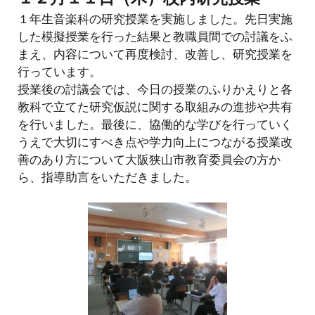
１
年生
音楽
科の研究授業を実施しました。先日実施
した模擬授業を行
った結果と教職員間での討議をふ
まえ
、内容について再度検討
、改善し、研究授業を
行って
います。
授業後の討議会では、
今日の授業のふりかえりと各
教科で立てた研究仮説に関する取組みの進捗や共有
を行いました。
最後に、協働的な学びを行っていく
うえで大切にすべき点や学力向上につながる授業改
善のあり方について大阪狭山市教育委員会の方か
ら、指導助言をいただきました。