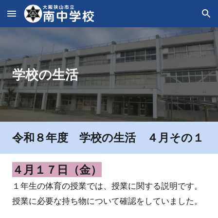
Skip to main content
Skip to navigation
学校の生活
令和
８
年度 学校の生活
４
月その１
４
月
１７
日（
金
）
１年生の体育の授業では、授業に関する説明です。
授業に必要な持ち物について確認をしていました。