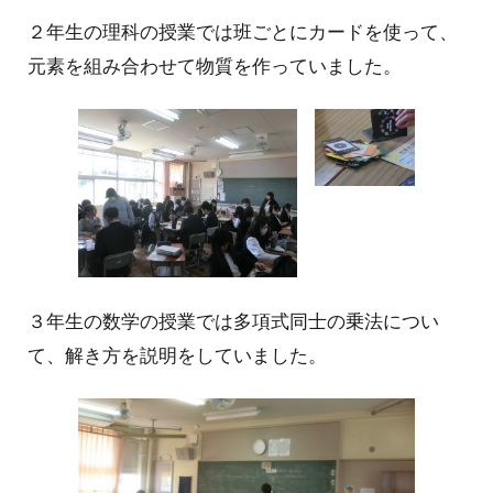
２
年生の
理科
の授業では
班ごとにカードを使って、
元素を組み合わせて物質を作っていました。
３年生の
数学
の授業では
多項式同士の乗法につい
て、解き方を説明をしていました。