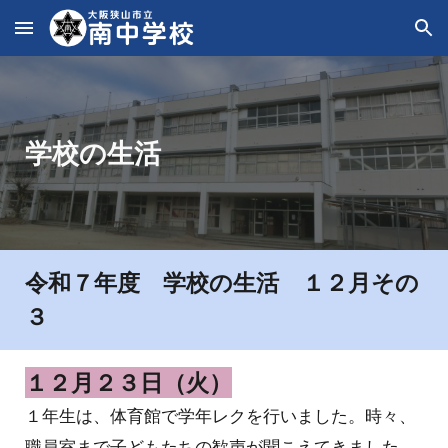
Skip to main content
Skip to navigation
学校の生活
令和７年度 学校の生活 １２月その
３
１２月
２３
日（
火
）
１年生は、体育館で学年レクを行いました。時々、
職員室まで子どもたちの歓声が聞こえてきました。