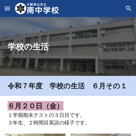
Skip to main content
Skip to navigation
学校の生活
令和７年度 学校の生活
６
月その
１
６
月
２０
日（
金
）
１学期期末テストの３日目です。
３年生、２時間目英語の様子です。