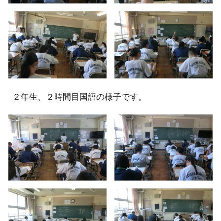
２
年生、
２時間目国語の様子
です。