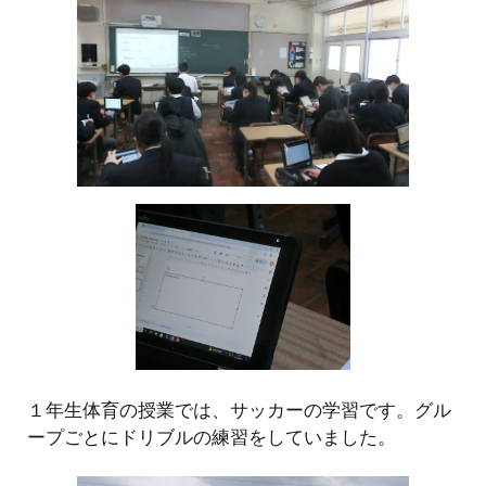
１
年生
体育
の授業では、
サッカー
の学習です。
グル
ープごとにドリブルの練習を
していました。