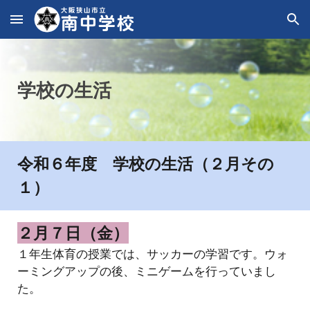
Skip to main content
Skip to navigation
学校の生活
令和６年度 学校の生活（
２
月その
１
）
２
月
７
日（
金
）
１年生体育の授業では、サッカーの学習です。ウォ
ーミングアップの後、ミニゲームを行っていまし
た。