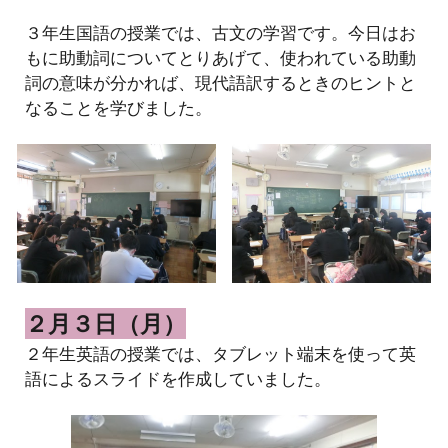
３
年生
国
語の授業では、
古文の学習です。今日はお
もに助動詞についてとりあげて、使われている助動
詞の意味が分かれば、現代語訳するときのヒントと
なることを学び
ました。
２月３日（月）
２年生英語の授業では、タブレット端末を使って英
語によるスライドを作成していました。