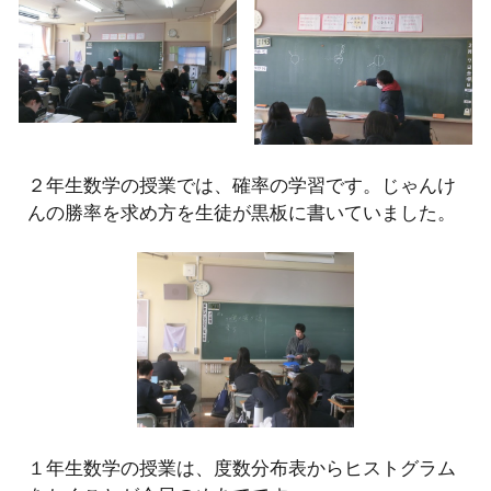
２
年生
数学
の授業では、
確率の学習です。じゃんけ
んの勝率を求め方を生徒が黒板に書いていました。
１
年生
数学
の授業は、
度数分布表からヒストグラム