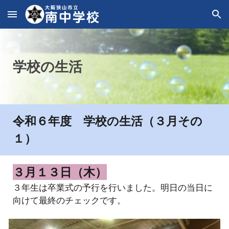
Skip to main content
Skip to navigation
学校の生活
令和６年度 学校の生活（
３
月その
１
）
３
月
１３
日（
木
）
３年生は卒業式の予行を行いました。明日の当日に
向けて最終のチェックです。