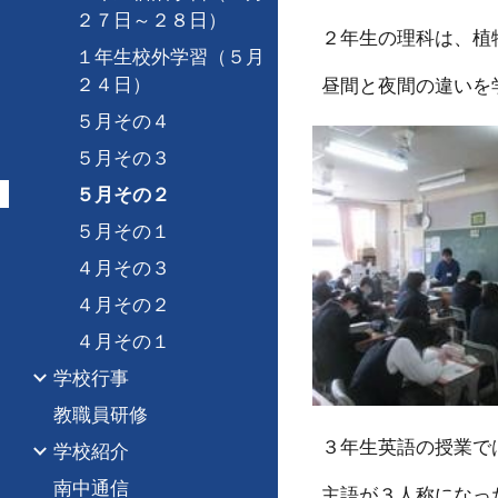
２７日～２８日）
２年生の理科は、植
１年生校外学習（５月
２４日）
昼間と夜間の違いを
５月その４
５月その３
５月その２
５月その１
４月その３
４月その２
４月その１
学校行事
教職員研修
３年生英語の授業で
学校紹介
南中通信
主語が３人称になった