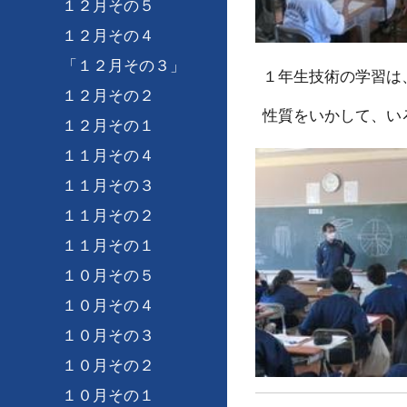
１２月その５
１２月その４
「１２月その３」
１年生技術の学習は
１２月その２
性質をいかして、い
１２月その１
１１月その４
１１月その３
１１月その２
１１月その１
１０月その５
１０月その４
１０月その３
１０月その２
１０月その１