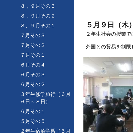
８，９月その３
８，９月その２
５月９日（木
８、９月その１
２年生社会の授業で
７月その３
７月その２
外国との貿易を制限
７月その１
６月その４
６月その３
６月その２
３年生修学旅行（６月
６日～８日）
６月その１
５月その５
２年生宿泊学習（５月