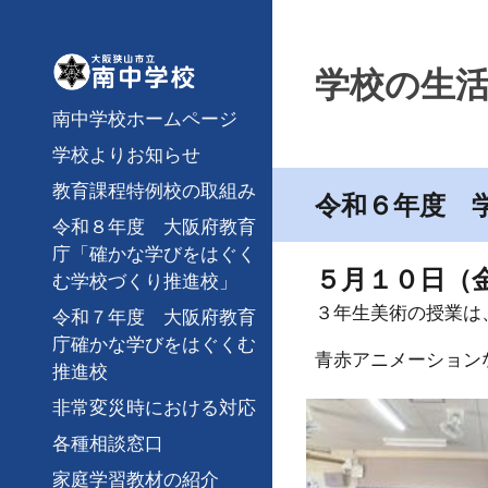
Sk
学校の生
南中学校ホームページ
学校よりお知らせ
教育課程特例校の取組み
令和６年度 
令和８年度 大阪府教育
庁「確かな学びをはぐく
５月１０日（
む学校づくり推進校」
３年生美術の授業は
令和７年度 大阪府教育
庁確かな学びをはぐくむ
青赤アニメーション
推進校
非常変災時における対応
各種相談窓口
家庭学習教材の紹介