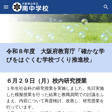
Skip to main content
Skip to navigation
令和
８
年度 大阪府教育庁「確かな学
びをはぐくむ学校づくり推進校」
６月２９日（月）校内研究授業
１年生社会科の研究授業を実施しました。先日実施
した模擬授業を行った結果と教職員間での討議をふ
まえ、内容について再度検討、改善し、研究授業を
行っています。